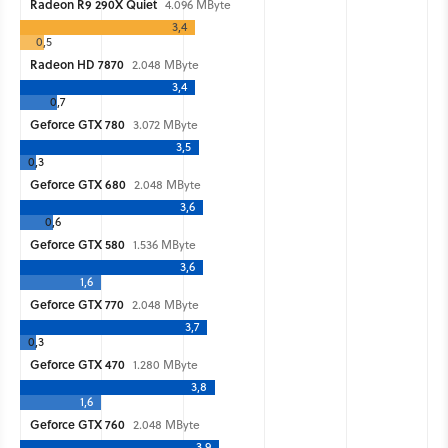
Radeon R9 290X Quiet
4.096 MByte
3,4
0,5
Radeon HD 7870
2.048 MByte
3,4
0,7
Geforce GTX 780
3.072 MByte
3,5
0,3
Geforce GTX 680
2.048 MByte
3,6
0,6
Geforce GTX 580
1.536 MByte
3,6
1,6
Geforce GTX 770
2.048 MByte
3,7
0,3
Geforce GTX 470
1.280 MByte
3,8
1,6
Geforce GTX 760
2.048 MByte
3,9