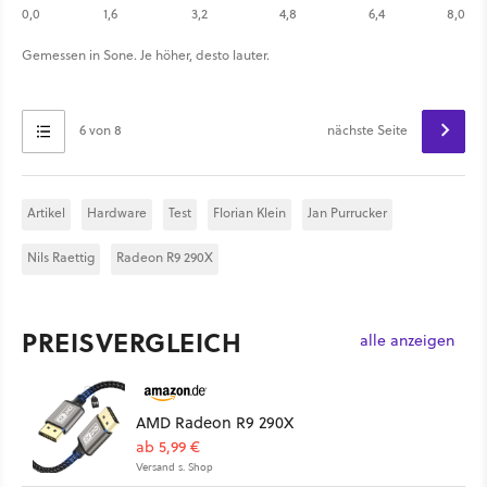
0,0
1,6
3,2
4,8
6,4
8,0
Gemessen in Sone. Je höher, desto lauter.
6 von 8
nächste Seite
Artikel
Hardware
Test
Florian Klein
Jan Purrucker
Nils Raettig
Radeon R9 290X
PREISVERGLEICH
alle anzeigen
AMD Radeon R9 290X
ab 5,99 €
Versand s. Shop