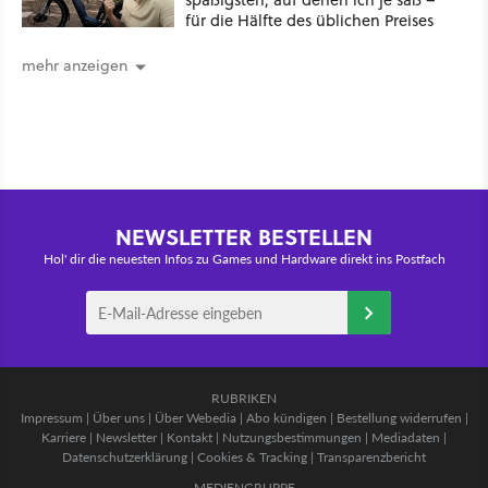
für die Hälfte des üblichen Preises
mehr anzeigen
NEWSLETTER BESTELLEN
Hol' dir die neuesten Infos zu Games und Hardware direkt ins Postfach
RUBRIKEN
Impressum
|
Über uns
|
Über Webedia
|
Abo kündigen
|
Bestellung widerrufen
|
Karriere
|
Newsletter
|
Kontakt
|
Nutzungsbestimmungen
|
Mediadaten
|
Datenschutzerklärung
|
Cookies & Tracking
|
Transparenzbericht
MEDIENGRUPPE