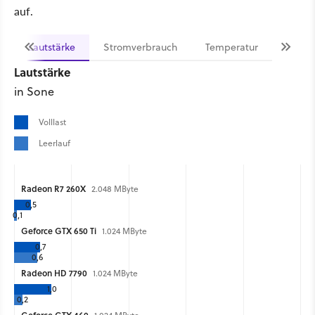
auf.
Lautstärke
Stromverbrauch
Temperatur
Lautstärke
in Sone
Volllast
Leerlauf
Radeon R7 260X
2.048 MByte
0,5
0,1
Geforce GTX 650 Ti
1.024 MByte
0,7
0,6
Radeon HD 7790
1.024 MByte
1,0
0,2