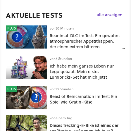
AKTUELLE TESTS
alle anzeigen
PLUS
vor 30 Minuten
Reanimal-DLC im Test: Ein gewohnt
atmosphärischer Appetithappen,
der einen extrem bitteren
Nachgeschmack hinterlässt
vor 3 Stunden
Ich habe mein ganzes Leben nur
Lego gebaut. Mein erstes
Lumibricks-Set hat mich jetzt
nachhaltig beeindruckt: Game
Stack im Test
PLUS
vor 10 Stunden
Beast of Reincarnation im Test: Ein
Spiel wie Gratin-Käse
vor einem Tag
Dieses Trecking-E-Bike ist eines der
spaßigsten, auf denen ich je saß –