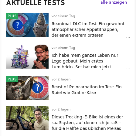
AKTUELLE TESTS
alle anzeigen
PLUS
vor einem Tag
Reanimal-DLC im Test: Ein gewohnt
atmosphärischer Appetithappen,
der einen extrem bitteren
Nachgeschmack hinterlässt
vor einem Tag
Ich habe mein ganzes Leben nur
Lego gebaut. Mein erstes
Lumibricks-Set hat mich jetzt
nachhaltig beeindruckt: Game
Stack im Test
PLUS
vor 2 Tagen
Beast of Reincarnation im Test: Ein
Spiel wie Gratin-Käse
vor 2 Tagen
Dieses Trecking-E-Bike ist eines der
spaßigsten, auf denen ich je saß –
für die Hälfte des üblichen Preises