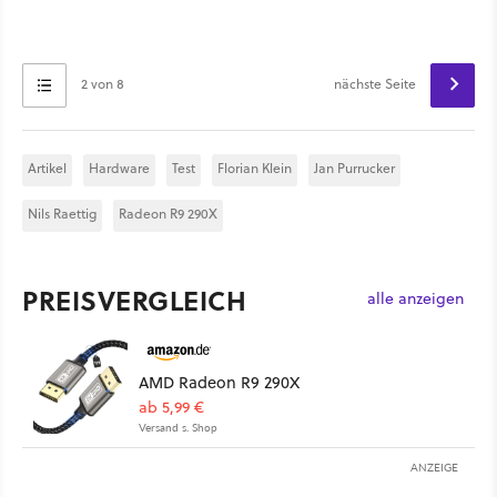
2 von 8
nächste Seite
Artikel
Hardware
Test
Florian Klein
Jan Purrucker
Nils Raettig
Radeon R9 290X
PREISVERGLEICH
alle anzeigen
AMD Radeon R9 290X
ab 5,99 €
Versand s. Shop
ANZEIGE