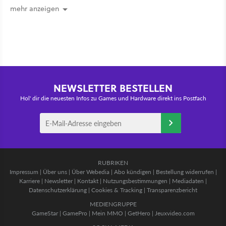
mehr anzeigen
NEWSLETTER BESTELLEN
Hol' dir die neuesten Infos zu Games und Hardware direkt ins Postfach
RUBRIKEN
Impressum
|
Über uns
|
Über Webedia
|
Abo kündigen
|
Bestellung widerrufen
|
Karriere
|
Newsletter
|
Kontakt
|
Nutzungsbestimmungen
|
Mediadaten
|
Datenschutzerklärung
|
Cookies & Tracking
|
Transparenzbericht
MEDIENGRUPPE
GameStar
|
GamePro
|
Mein MMO
|
GetHero
|
Jeuxvideo.com