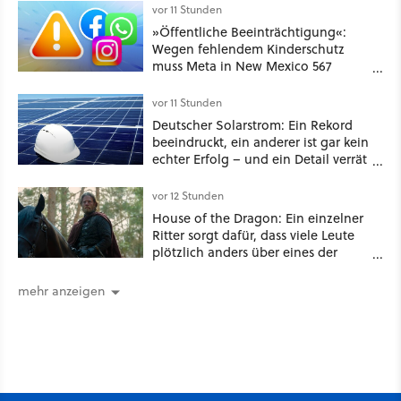
funktionierende PlayStation [Best of
vor 11 Stunden
GameStar]
»Öffentliche Beeinträchtigung«:
Wegen fehlendem Kinderschutz
muss Meta in New Mexico 567
Millionen US-Dollar zahlen
vor 11 Stunden
Deutscher Solarstrom: Ein Rekord
beeindruckt, ein anderer ist gar kein
echter Erfolg – und ein Detail verrät
mehr über die Energiewende als
jede Zahl
vor 12 Stunden
House of the Dragon: Ein einzelner
Ritter sorgt dafür, dass viele Leute
plötzlich anders über eines der
umstrittensten Häuser von Game of
Thrones denken
mehr anzeigen