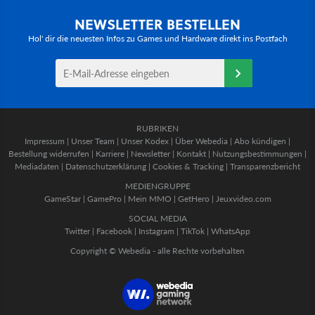
NEWSLETTER BESTELLEN
Hol' dir die neuesten Infos zu Games und Hardware direkt ins Postfach
RUBRIKEN
Impressum
|
Unser Team
|
Unser Kodex
|
Über Webedia
|
Abo kündigen
|
Bestellung widerrufen
|
Karriere
|
Newsletter
|
Kontakt
|
Nutzungsbestimmungen
|
Mediadaten
|
Datenschutzerklärung
|
Cookies & Tracking
|
Transparenzbericht
MEDIENGRUPPE
GameStar
|
GamePro
|
Mein MMO
|
GetHero
|
Jeuxvideo.com
SOCIAL MEDIA
Twitter
|
Facebook
|
Instagram
|
TikTok
|
WhatsApp
Copyright © Webedia - alle Rechte vorbehalten