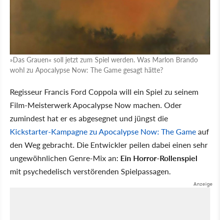
»Das Grauen« soll jetzt zum Spiel werden. Was Marlon Brando
wohl zu Apocalypse Now: The Game gesagt hätte?
Regisseur Francis Ford Coppola will ein Spiel zu seinem
Film-Meisterwerk Apocalypse Now machen. Oder
zumindest hat er es abgesegnet und jüngst die
Kickstarter-Kampagne zu Apocalypse Now: The Game
auf
den Weg gebracht. Die Entwickler peilen dabei einen sehr
ungewöhnlichen Genre-Mix an:
Ein Horror-Rollenspiel
mit psychedelisch verstörenden Spielpassagen.