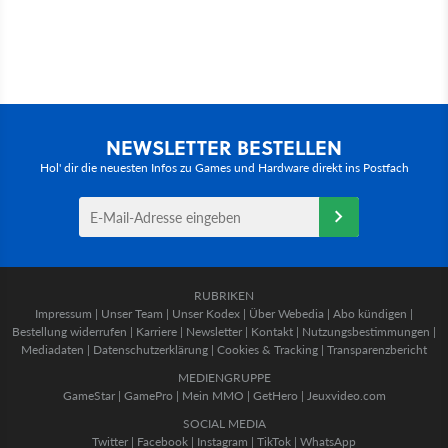
NEWSLETTER BESTELLEN
Hol' dir die neuesten Infos zu Games und Hardware direkt ins Postfach
RUBRIKEN
Impressum
|
Unser Team
|
Unser Kodex
|
Über Webedia
|
Abo kündigen
|
Bestellung widerrufen
|
Karriere
|
Newsletter
|
Kontakt
|
Nutzungsbestimmungen
|
Mediadaten
|
Datenschutzerklärung
|
Cookies & Tracking
|
Transparenzbericht
MEDIENGRUPPE
GameStar
|
GamePro
|
Mein MMO
|
GetHero
|
Jeuxvideo.com
SOCIAL MEDIA
Twitter
|
Facebook
|
Instagram
|
TikTok
|
WhatsApp