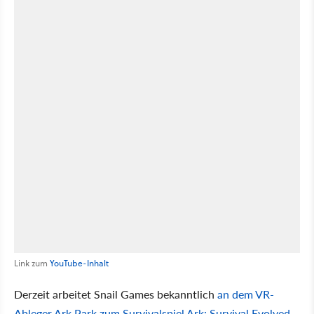
Link zum
YouTube-Inhalt
Derzeit arbeitet Snail Games bekanntlich
an dem VR-
Ableger Ark Park zum Survivalspiel Ark: Survival Evolved
.