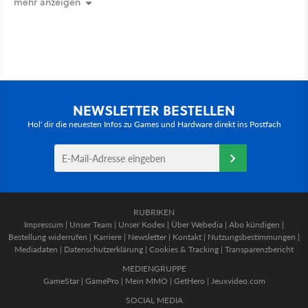
mehr anzeigen
NEWSLETTER BESTELLEN
Hol' dir die neuesten Infos zu Games und Hardware direkt ins Postfach
RUBRIKEN
Impressum
|
Unser Team
|
Unser Kodex
|
Über Webedia
|
Abo kündigen
|
Bestellung widerrufen
|
Karriere
|
Newsletter
|
Kontakt
|
Nutzungsbestimmungen
|
Mediadaten
|
Datenschutzerklärung
|
Cookies & Tracking
|
Transparenzbericht
MEDIENGRUPPE
GameStar
|
GamePro
|
Mein MMO
|
GetHero
|
Jeuxvideo.com
SOCIAL MEDIA