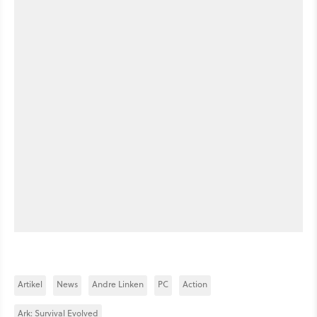
Artikel
News
Andre Linken
PC
Action
Ark: Survival Evolved