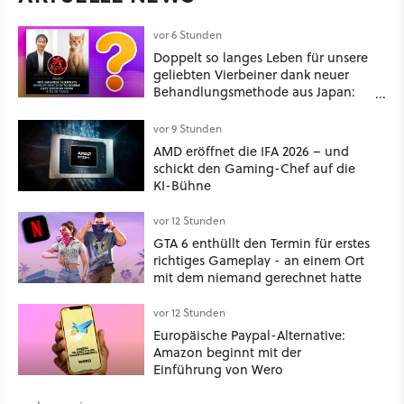
vor 6 Stunden
Doppelt so langes Leben für unsere
geliebten Vierbeiner dank neuer
Behandlungsmethode aus Japan:
Der Blick auf über 1.200
Kommentare zeigt, dass es nicht so
vor 9 Stunden
einfach ist
AMD eröffnet die IFA 2026 – und
schickt den Gaming-Chef auf die
KI-Bühne
vor 12 Stunden
GTA 6 enthüllt den Termin für erstes
richtiges Gameplay - an einem Ort
mit dem niemand gerechnet hatte
vor 12 Stunden
Europäische Paypal-Alternative:
Amazon beginnt mit der
Einführung von Wero