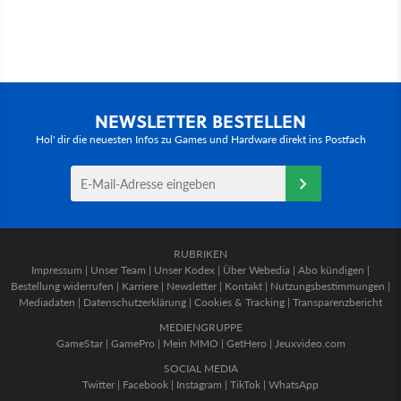
NEWSLETTER BESTELLEN
Hol' dir die neuesten Infos zu Games und Hardware direkt ins Postfach
RUBRIKEN
Impressum
|
Unser Team
|
Unser Kodex
|
Über Webedia
|
Abo kündigen
|
Bestellung widerrufen
|
Karriere
|
Newsletter
|
Kontakt
|
Nutzungsbestimmungen
|
Mediadaten
|
Datenschutzerklärung
|
Cookies & Tracking
|
Transparenzbericht
MEDIENGRUPPE
GameStar
|
GamePro
|
Mein MMO
|
GetHero
|
Jeuxvideo.com
SOCIAL MEDIA
Twitter
|
Facebook
|
Instagram
|
TikTok
|
WhatsApp