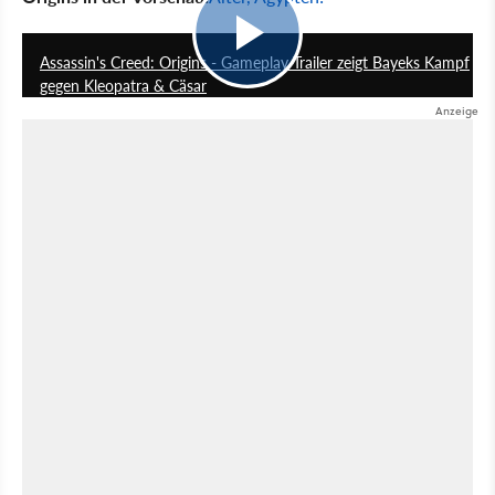
2:14
Assassin's Creed: Origins - Gameplay-Trailer zeigt Bayeks Kampf
gegen Kleopatra & Cäsar