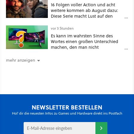
16 Folgen voller Action und acht
weitere kommen ab August dazu:
Diese Serie macht Lust auf den
kommenden Call-of-Duty-Film
vor 3 Stunden
Es kann im wahrsten Sinne des
Wortes einen großen Unterschied
machen, den man nicht
unterschätzen sollte: Mit welchem
Seitenverhältnis seid ihr unterwegs?
mehr anzeigen
NEWSLETTER BESTELLEN
Hol' dir die neuesten Infos zu Games und Hardware direkt ins Postfach