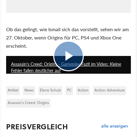
Ob das gelingt, wie Ismail sich das vorstellt, sehen wir am
27. Oktober, wenn Origins für PC, PS4 und Xbox One
erscheint.
23:51
Assassin's Creed: Origins - Gameplay-Fazit im Video: Kleine
Fehler fallen deutlicher auf
Artikel
News
Elena Schulz
PC
Action
Action-Adventure
Assassin's Creed: Origins
PREISVERGLEICH
alle anzeigen