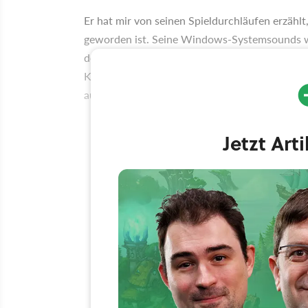
Er hat mir von seinen Spieldurchläufen erzählt
geworden ist. Seine Windows-Systemsounds wa
des zweiten Teils und der Erweiterung gezeigt. 
Konzeptkrempel vom kommenden Gothic 3 gezei
aus. Ich werde nie vergessen, wie enttäuscht e
Jetzt Art