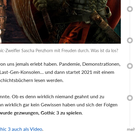
thic-Zweifler Sascha Penzhorn mit Freuden durch. Was ist da los?
 von uns jemals erlebt haben. Pandemie, Demonstrationen,
Last-Gen-Konsolen… und dann startet 2021 mit einem
eschichtsbüchern lesen werden.
nnte. Ob es denn wirklich niemand geahnt und zu
n wirklich gar kein Gewissen haben und sich der Folgen
 wurde gezwungen, Gothic 3 zu spielen
.
hic 3 auch als Video
.
meh