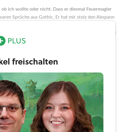
, ob ich wollte oder nicht. Dass er diesmal Feuermagier
ren Sprüche aus Gothic. Er hat mir stolz den Abspann
»Alles wird gut.« Natürlich hat er mir auch Bilder und
gt. Das sah für damalige Verhältnisse echt umwerfend
r war, als das Spiel dann endlich rauskam.
ikel freischalten