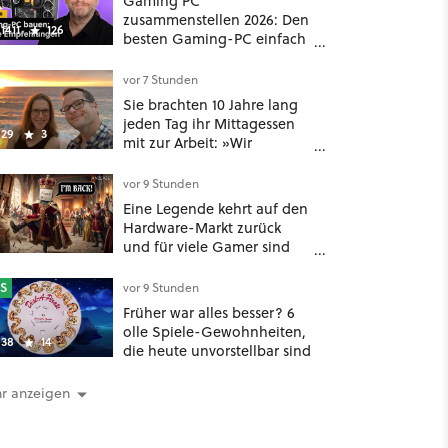
Gaming PC
zusammenstellen 2026: Den
1411
126
besten Gaming-PC einfach
selbst bauen
vor 7 Stunden
Sie brachten 10 Jahre lang
jeden Tag ihr Mittagessen
29
3
mit zur Arbeit: »Wir
konnten mit 35 und 40 in
Rente gehen« – auch dank
vor 9 Stunden
Gamification [Best of
Eine Legende kehrt auf den
GameStar]
Hardware-Markt zurück
und für viele Gamer sind
das geniale Neuigkeiten!
S
vor 9 Stunden
Früher war alles besser? 6
olle Spiele-Gewohnheiten,
38
14
die heute unvorstellbar sind
r anzeigen