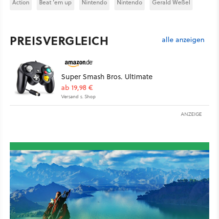
Action
Beat ’em up
Nintendo
Nintendo
Gerald Weßel
PREISVERGLEICH
alle anzeigen
Super Smash Bros. Ultimate
ab 19,98 €
Versand s. Shop
ANZEIGE