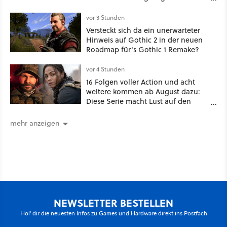
ist Familiensache
vor 3 Stunden
Versteckt sich da ein unerwarteter
Hinweis auf Gothic 2 in der neuen
Roadmap für's Gothic 1 Remake?
vor 4 Stunden
16 Folgen voller Action und acht
weitere kommen ab August dazu:
Diese Serie macht Lust auf den
kommenden Call-of-Duty-Film
mehr anzeigen
NEWSLETTER BESTELLEN
Hol' dir die neuesten Infos zu Games und Hardware direkt ins Postfach