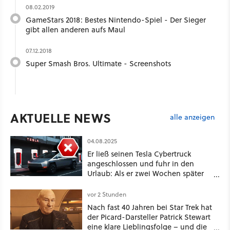
08.02.2019
GameStars 2018: Bestes Nintendo-Spiel - Der Sieger
gibt allen anderen aufs Maul
07.12.2018
Super Smash Bros. Ultimate - Screenshots
AKTUELLE NEWS
alle anzeigen
04.08.2025
Er ließ seinen Tesla Cybertruck
angeschlossen und fuhr in den
Urlaub: Als er zwei Wochen später
zurückkam, sprang der Truck nicht
mehr an
vor 2 Stunden
Nach fast 40 Jahren bei Star Trek hat
der Picard-Darsteller Patrick Stewart
eine klare Lieblingsfolge – und die