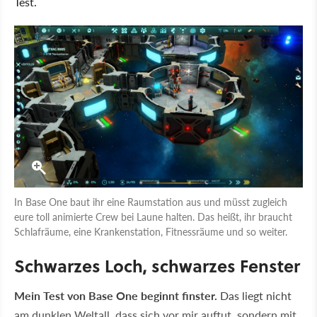
Test.
In Base One baut ihr eine Raumstation aus und müsst zugleich
eure toll animierte Crew bei Laune halten. Das heißt, ihr braucht
Schlafräume, eine Krankenstation, Fitnessräume und so weiter.
Schwarzes Loch, schwarzes Fenster
Mein Test von Base One beginnt finster.
Das liegt nicht
am dunklen Weltall, dass sich vor mir auftut, sondern mit