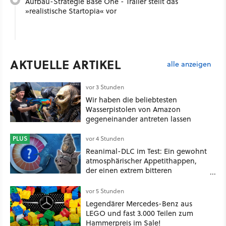
Aufbau-Strategie Base One - Trailer stellt das
»realistische Startopia« vor
AKTUELLE ARTIKEL
alle anzeigen
vor 3 Stunden
Wir haben die beliebtesten
Wasserpistolen von Amazon
gegeneinander antreten lassen
PLUS
vor 4 Stunden
Reanimal-DLC im Test: Ein gewohnt
atmosphärischer Appetithappen,
der einen extrem bitteren
Nachgeschmack hinterlässt
vor 5 Stunden
Legendärer Mercedes-Benz aus
LEGO und fast 3.000 Teilen zum
Hammerpreis im Sale!