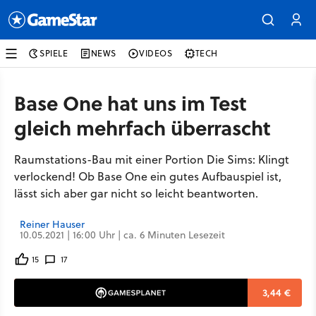
SPIELE
NEWS
VIDEOS
TECH
Base One hat uns im Test
gleich mehrfach überrascht
Raumstations-Bau mit einer Portion Die Sims: Klingt
verlockend! Ob Base One ein gutes Aufbauspiel ist,
lässt sich aber gar nicht so leicht beantworten.
Reiner Hauser
10.05.2021 | 16:00 Uhr | ca. 6 Minuten Lesezeit
15
17
3,44 €