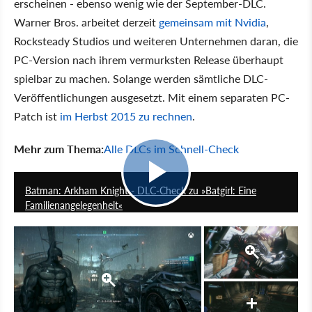
erscheinen - ebenso wenig wie der September-DLC.
Warner Bros. arbeitet derzeit
gemeinsam mit Nvidia
,
Rocksteady Studios und weiteren Unternehmen daran, die
PC-Version nach ihrem vermurksten Release überhaupt
spielbar zu machen. Solange werden sämtliche DLC-
Veröffentlichungen ausgesetzt. Mit einem separaten PC-
Patch ist
im Herbst 2015 zu rechnen
.
Mehr zum Thema:
Alle DLCs im Schnell-Check
4:27
Batman: Arkham Knight - DLC-Check zu »Batgirl: Eine
Familienangelegenheit«