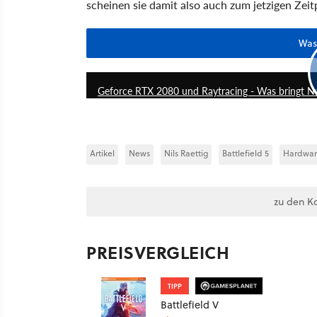
scheinen sie damit also auch zum jetzigen Zeit
Was
Geforce RTX 2080 und Raytracing - Was bringt Nv
Artikel
News
Nils Raettig
Battlefield 5
Hardwa
zu den K
PREISVERGLEICH
TIPP
Battlefield V