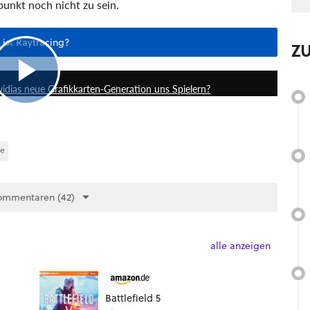
punkt noch nicht zu sein.
 ist Raytracing?
Z
12:29
idias neue Grafikkarten-Generation uns Spielern?
re
ommentaren (42)
alle anzeigen
Battlefield 5