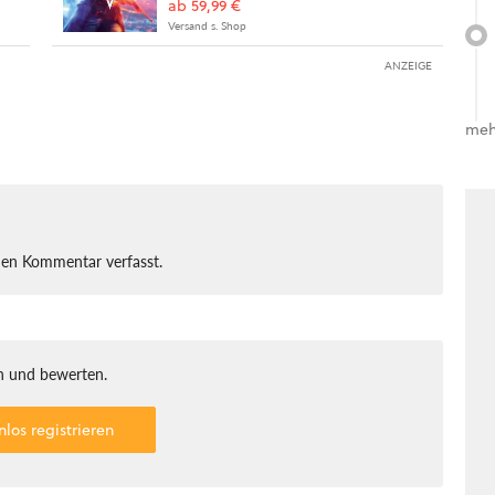
ab 59,99 €
Versand s. Shop
ANZEIGE
meh
nen Kommentar verfasst.
 und bewerten.
nlos registrieren