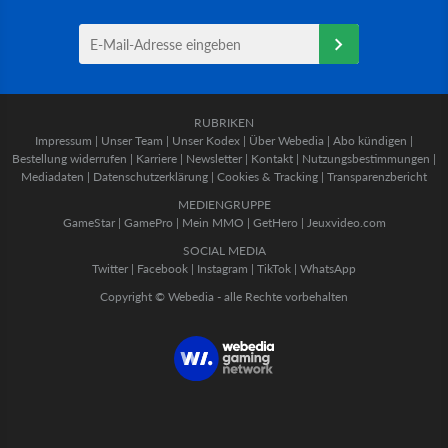
RUBRIKEN
Impressum
|
Unser Team
|
Unser Kodex
|
Über Webedia
|
Abo kündigen
|
Bestellung widerrufen
|
Karriere
|
Newsletter
|
Kontakt
|
Nutzungsbestimmungen
|
Mediadaten
|
Datenschutzerklärung
|
Cookies & Tracking
|
Transparenzbericht
MEDIENGRUPPE
GameStar
|
GamePro
|
Mein MMO
|
GetHero
|
Jeuxvideo.com
SOCIAL MEDIA
Twitter
|
Facebook
|
Instagram
|
TikTok
|
WhatsApp
Copyright © Webedia - alle Rechte vorbehalten