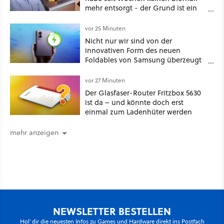
mehr entsorgt - der Grund ist ein
neuartiges Küchengerät!
vor 25 Minuten
Nicht nur wir sind von der
innovativen Form des neuen
Foldables von Samsung überzeugt
– das Handy stellt gerade auch
neue Vorbesteller-Rekorde auf
vor 27 Minuten
Der Glasfaser-Router Fritzbox 5630
ist da – und könnte doch erst
einmal zum Ladenhüter werden
mehr anzeigen
NEWSLETTER BESTELLEN
Hol' dir die neuesten Infos zu Games und Hardware direkt ins Postfach