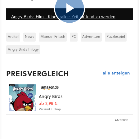
2:28
Angry Birds: Film - Kino-Trailer: Zeit wütend zu werden
Artikel
News
Manuel Fritsch
PC
Adventure
Puzzlespiel
Angry Birds Trilogy
PREISVERGLEICH
alle anzeigen
Angry Birds
ab 2,98 €
Versand s. Shop
ANZEIGE