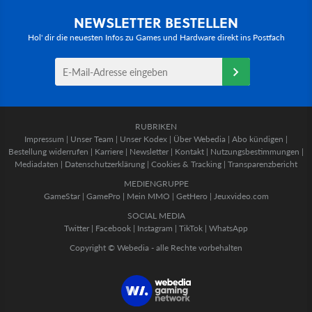
NEWSLETTER BESTELLEN
Hol' dir die neuesten Infos zu Games und Hardware direkt ins Postfach
RUBRIKEN
Impressum
|
Unser Team
|
Unser Kodex
|
Über Webedia
|
Abo kündigen
|
Bestellung widerrufen
|
Karriere
|
Newsletter
|
Kontakt
|
Nutzungsbestimmungen
|
Mediadaten
|
Datenschutzerklärung
|
Cookies & Tracking
|
Transparenzbericht
MEDIENGRUPPE
GameStar
|
GamePro
|
Mein MMO
|
GetHero
|
Jeuxvideo.com
SOCIAL MEDIA
Twitter
|
Facebook
|
Instagram
|
TikTok
|
WhatsApp
Copyright © Webedia - alle Rechte vorbehalten