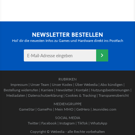
NEWSLETTER BESTELLEN
Hol' dir die neuesten Infos zu Games und Hardware direkt ins Postfach
RUBRIKEN
Impressum
|
Unser Team
|
Unser Kodex
|
Über Webedia
|
Abo kündigen
|
Bestellung widerrufen
|
Karriere
|
Newsletter
|
Kontakt
|
Nutzungsbestimmungen
|
Mediadaten
|
Datenschutzerklärung
|
Cookies & Tracking
|
Transparenzbericht
MEDIENGRUPPE
GameStar
|
GamePro
|
Mein MMO
|
GetHero
|
Jeuxvideo.com
SOCIAL MEDIA
Twitter
|
Facebook
|
Instagram
|
TikTok
|
WhatsApp
Copyright © Webedia - alle Rechte vorbehalten