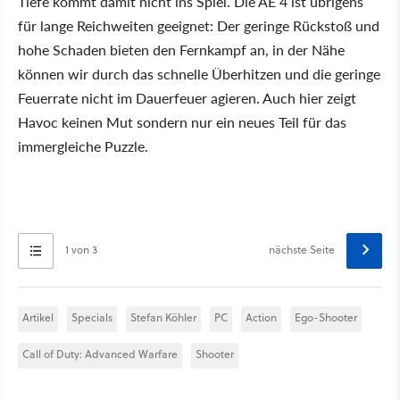
Tiefe kommt damit nicht ins Spiel. Die AE 4 ist übrigens
für lange Reichweiten geeignet: Der geringe Rückstoß und
hohe Schaden bieten den Fernkampf an, in der Nähe
können wir durch das schnelle Überhitzen und die geringe
Feuerrate nicht im Dauerfeuer agieren. Auch hier zeigt
Havoc keinen Mut sondern nur ein neues Teil für das
immergleiche Puzzle.
1 von 3
nächste Seite
Artikel
Specials
Stefan Köhler
PC
Action
Ego-Shooter
Call of Duty: Advanced Warfare
Shooter