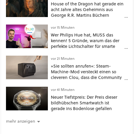
House of the Dragon hat gerade ein
acht Jahre altes Geheimnis aus
George R.R. Martins Büchern
aufgelöst
vor 15 Minuten
Wer Philips Hue hat, MUSS das
kennen! 5 Gründe, warum das der
perfekte Lichtschalter für smarte
Lampen & Leuchten ist
vor 21 Minuten
»Sie sollten anrufen«: Steam-
Machine-Mod versteckt einen so
cleveren Clou, dass die Community
sich fragt, wieso Valve das nicht
gleich so macht
vor 41 Minuten
Neuer Tiefstpreis: Der Preis dieser
bildhübschen Smartwatch ist
gerade ins Bodenlose gefallen
mehr anzeigen