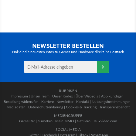
NEWSLETTER BESTELLEN
Hol' dir die neuesten Infos zu Games und Hardware direkt ins Postfach
RUBRIKEN
Impressum
|
Unser Team
|
Unser Kodex
|
Über Webedia
|
Abo kündigen
|
Bestellung widerrufen
|
Karriere
|
Newsletter
|
Kontakt
|
Nutzungsbestimmungen
|
Mediadaten
|
Datenschutzerklärung
|
Cookies & Tracking
|
Transparenzbericht
MEDIENGRUPPE
GameStar
|
GamePro
|
Mein MMO
|
GetHero
|
Jeuxvideo.com
SOCIAL MEDIA
Twitter
|
Facebook
|
Instagram
|
TikTok
|
WhatsApp