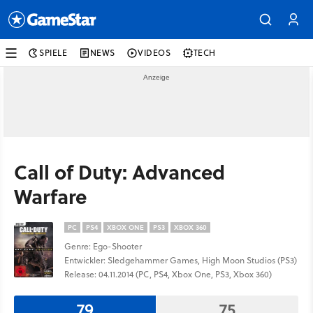
SPIELE
NEWS
VIDEOS
TECH
Call of Duty: Advanced
Warfare
PC
PS4
XBOX ONE
PS3
XBOX 360
Genre: Ego-Shooter
Entwickler: Sledgehammer Games, High Moon Studios (PS3)
Release: 04.11.2014 (PC, PS4, Xbox One, PS3, Xbox 360)
79
75