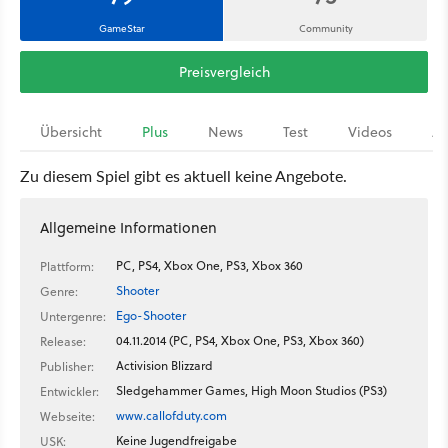
GameStar
Community
Preisvergleich
Übersicht
Plus
News
Test
Videos
Ar
Zu diesem Spiel gibt es aktuell keine Angebote.
Allgemeine Informationen
PC, PS4, Xbox One, PS3, Xbox 360
Plattform:
Shooter
Genre:
Ego-Shooter
Untergenre:
04.11.2014 (PC, PS4, Xbox One, PS3, Xbox 360)
Release:
Activision Blizzard
Publisher:
Sledgehammer Games, High Moon Studios (PS3)
Entwickler:
www.callofduty.com
Webseite:
Keine Jugendfreigabe
USK: