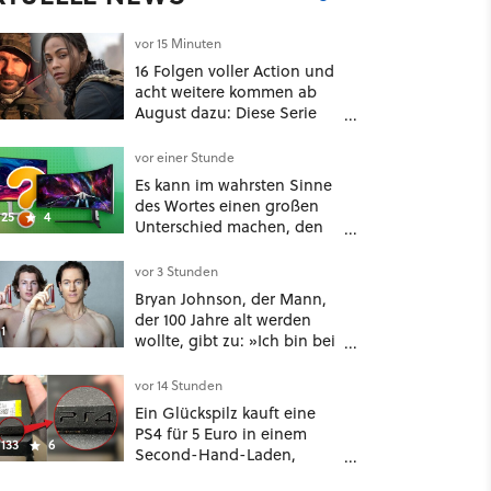
vor 15 Minuten
16 Folgen voller Action und
acht weitere kommen ab
August dazu: Diese Serie
macht Lust auf den
kommenden Call-of-Duty-
vor einer Stunde
Film
Es kann im wahrsten Sinne
des Wortes einen großen
25
4
Unterschied machen, den
man nicht unterschätzen
sollte: Mit welchem
vor 3 Stunden
Seitenverhältnis seid ihr
Bryan Johnson, der Mann,
unterwegs?
der 100 Jahre alt werden
1
wollte, gibt zu: »Ich bin bei
meiner Suche nach
Langlebigkeit zu weit
vor 14 Stunden
gegangen«
Ein Glückspilz kauft eine
PS4 für 5 Euro in einem
133
6
Second-Hand-Laden,
schließt sie Zuhause an und