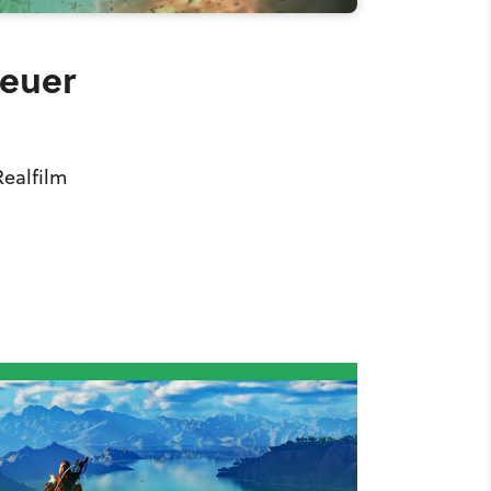
neuer
Realfilm