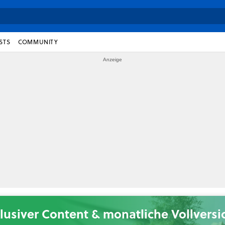
STS
COMMUNITY
lusiver Content & monatliche Vollvers