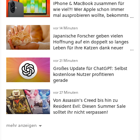
iPhone & MacBook zusammen für
wie viel?! Wer Apple schon immer
mal ausprobieren wollte, bekommts
in diesem Tarif jetzt bodenlos
günstig
vor 14 Minuten
Japanische Forscher geben vielen
Hoffnung auf ein doppelt so langes
Leben für ihre Katzen dank neuer
Behandlungsmethode, aber die
Community-Diskussion zeigt, dass
vor 21 Minuten
es nicht so einfach ist
Großes Update für ChatGPT: Selbst
kostenlose Nutzer profitieren
gerade
vor 27 Minuten
Von Assassin's Creed bis hin zu
Resident Evil: Diesen Summer Sale
solltet ihr nicht verpassen!
mehr anzeigen