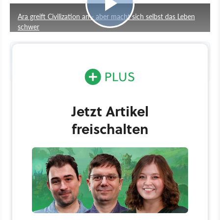
Ara greift Civilization an - aber macht sich selbst das Leben
schwer
Entwickler:
Oxide Games |
Publisher:
Xbox Game Studios |
Release:
September 2024
Jetzt Artikel
freischalten