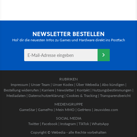
NEWSLETTER BESTELLEN
Hol' dir die neuesten Infos zu Games und Hardware direkt ins Postfach
RUBRIKEN
Impressum
|
Unser Team
|
Unser Kodex
|
Über Webedia
|
Abo kündigen
|
Bestellung widerrufen
|
Karriere
|
Newsletter
|
Kontakt
|
Nutzungsbestimmungen
|
Mediadaten
|
Datenschutzerklärung
|
Cookies & Tracking
|
Transparenzbericht
MEDIENGRUPPE
GameStar
|
GamePro
|
Mein MMO
|
GetHero
|
Jeuxvideo.com
SOCIAL MEDIA
Twitter
|
Facebook
|
Instagram
|
TikTok
|
WhatsApp
Copyright © Webedia - alle Rechte vorbehalten