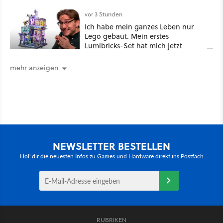
Leistungsverhältnis
vor 3 Stunden
Ich habe mein ganzes Leben nur
Lego gebaut. Mein erstes
Lumibricks-Set hat mich jetzt
nachhaltig beeindruckt: Game
Stack im Test
mehr anzeigen
NEWSLETTER BESTELLEN
Hol' dir die neuesten Infos zu Games und Hardware direkt ins Postfach
RUBRIKEN