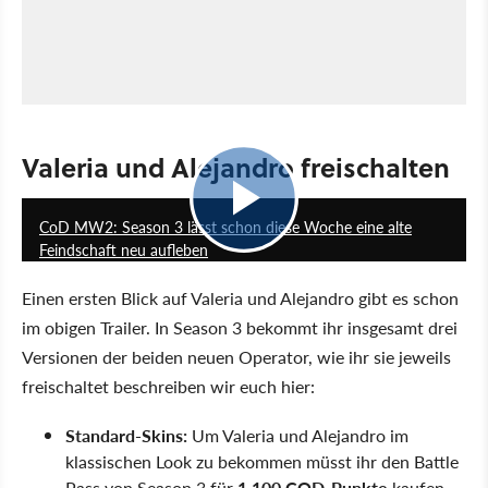
Valeria und Alejandro freischalten
0:30
CoD MW2: Season 3 lässt schon diese Woche eine alte
Feindschaft neu aufleben
Einen ersten Blick auf Valeria und Alejandro gibt es schon
im obigen Trailer. In Season 3 bekommt ihr insgesamt drei
Versionen der beiden neuen Operator, wie ihr sie jeweils
freischaltet beschreiben wir euch hier:
Standard-Skins:
Um Valeria und Alejandro im
klassischen Look zu bekommen müsst ihr den Battle
Pass von Season 3 für
1.100 COD-Punkte
kaufen.