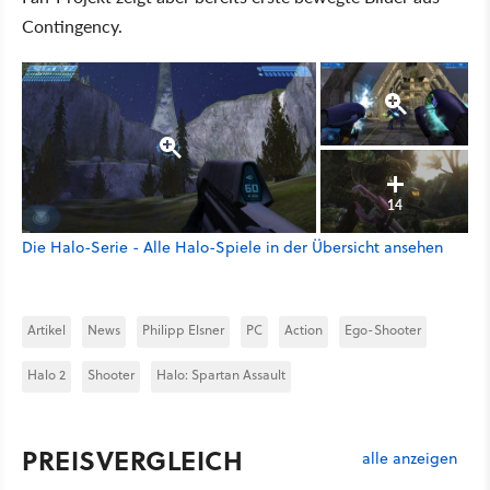
Contingency.
14
Die Halo-Serie - Alle Halo-Spiele in der Übersicht ansehen
Artikel
News
Philipp Elsner
PC
Action
Ego-Shooter
Halo 2
Shooter
Halo: Spartan Assault
PREISVERGLEICH
alle anzeigen