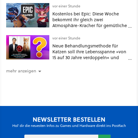
vor einer Stunde
Kostenlos bei Epic: Diese Woche
bekommt ihr gleich zwei
Atmosphäre-Kracher für gemütliche
Abende
vor einer Stunde
Neue Behandlungsmethode für
Katzen soll ihre Lebensspanne »von
15 auf 30 Jahre verdoppeln« und
über 1.200 Kommentare setzen sich
kritisch damit auseinander
mehr anzeigen
NEWSLETTER BESTELLEN
Hol' dir die neuesten Infos zu Games und Hardware direkt ins Postfach