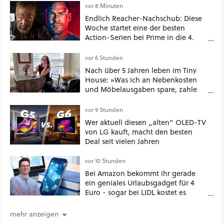
vor 8 Minuten
Endlich Reacher-Nachschub: Diese
Woche startet eine der besten
Action-Serien bei Prime in die 4.
Staffel - unsere Streaming-Tipps
vor 6 Stunden
Nach über 5 Jahren leben im Tiny
House: »Was ich an Nebenkosten
und Möbelausgaben spare, zahle
ich mit verpassten Familientreffen
und dem Verlust des
vor 9 Stunden
Zusammengehörigkeitsgefühls, das
Wer aktuell diesen „alten“ OLED-TV
entsteht, wenn man Platz zum
von LG kauft, macht den besten
Teilen hat.«
Deal seit vielen Jahren
vor 10 Stunden
Bei Amazon bekommt ihr gerade
ein geniales Urlaubsgadget für 4
Euro - sogar bei LIDL kostet es
mehr!
mehr anzeigen