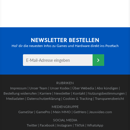
NEWSLETTER BESTELLEN
Hol' dir die neuesten Infos zu Games und Hardware direkt ins Postfach
RUBRIKEN
Impressum
|
Unser Team
|
Unser Kodex
|
Über Webedia
|
Abo kündigen
|
Bestellung widerrufen
|
Karriere
|
Newsletter
|
Kontakt
|
Nutzungsbestimmungen
|
Mediadaten
|
Datenschutzerklärung
|
Cookies & Tracking
|
Transparenzbericht
MEDIENGRUPPE
GameStar
|
GamePro
|
Mein MMO
|
GetHero
|
Jeuxvideo.com
SOCIAL MEDIA
Twitter
|
Facebook
|
Instagram
|
TikTok
|
WhatsApp