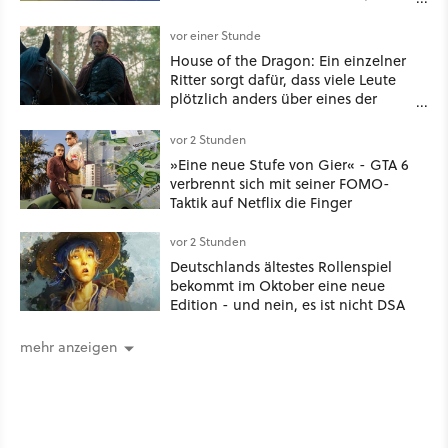
Millionen US-Dollar zahlen
vor einer Stunde
House of the Dragon: Ein einzelner
Ritter sorgt dafür, dass viele Leute
plötzlich anders über eines der
umstrittensten Häuser von Game of
Thrones denken
vor 2 Stunden
»Eine neue Stufe von Gier« - GTA 6
verbrennt sich mit seiner FOMO-
Taktik auf Netflix die Finger
vor 2 Stunden
Deutschlands ältestes Rollenspiel
bekommt im Oktober eine neue
Edition - und nein, es ist nicht DSA
mehr anzeigen