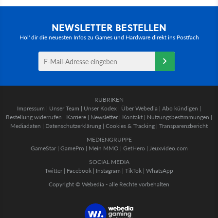
NEWSLETTER BESTELLEN
Hol' dir die neuesten Infos zu Games und Hardware direkt ins Postfach
RUBRIKEN
Impressum
|
Unser Team
|
Unser Kodex
|
Über Webedia
|
Abo kündigen
|
Bestellung widerrufen
|
Karriere
|
Newsletter
|
Kontakt
|
Nutzungsbestimmungen
|
Mediadaten
|
Datenschutzerklärung
|
Cookies & Tracking
|
Transparenzbericht
MEDIENGRUPPE
GameStar
|
GamePro
|
Mein MMO
|
GetHero
|
Jeuxvideo.com
SOCIAL MEDIA
Twitter
|
Facebook
|
Instagram
|
TikTok
|
WhatsApp
Copyright © Webedia - alle Rechte vorbehalten