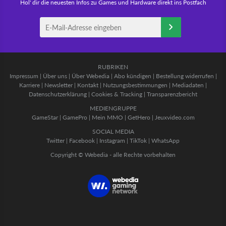
Hol' dir die neuesten Infos zu Games und Hardware direkt ins Postfach
RUBRIKEN
Impressum
|
Über uns
|
Über Webedia
|
Abo kündigen
|
Bestellung widerrufen
|
Karriere
|
Newsletter
|
Kontakt
|
Nutzungsbestimmungen
|
Mediadaten
|
Datenschutzerklärung
|
Cookies & Tracking
|
Transparenzbericht
MEDIENGRUPPE
GameStar
|
GamePro
|
Mein MMO
|
GetHero
|
Jeuxvideo.com
SOCIAL MEDIA
Twitter
|
Facebook
|
Instagram
|
TikTok
|
WhatsApp
Copyright © Webedia - alle Rechte vorbehalten