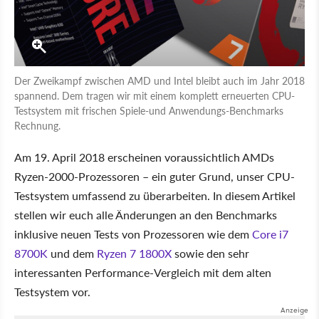
Der Zweikampf zwischen AMD und Intel bleibt auch im Jahr 2018
spannend. Dem tragen wir mit einem komplett erneuerten CPU-
Testsystem mit frischen Spiele-und Anwendungs-Benchmarks
Rechnung.
Am 19. April 2018 erscheinen voraussichtlich AMDs
Ryzen-2000-Prozessoren – ein guter Grund, unser CPU-
Testsystem umfassend zu überarbeiten. In diesem Artikel
stellen wir euch alle Änderungen an den Benchmarks
inklusive neuen Tests von Prozessoren wie dem
Core i7
8700K
und dem
Ryzen 7 1800X
sowie den sehr
interessanten Performance-Vergleich mit dem alten
Testsystem vor.