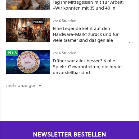
Tag ihr Mittagessen mit zur Arbeit:
»Wir konnten mit 35 und 40 in
Rente gehen« – auch dank
Gamification [Best of GameStar]
vor 6 Stunden
Eine Legende kehrt auf den
Hardware-Markt zurück und für
viele Gamer sind das geniale
Neuigkeiten!
PLUS
vor 6 Stunden
Früher war alles besser? 6 olle
Spiele-Gewohnheiten, die heute
unvorstellbar sind
mehr anzeigen
NEWSLETTER BESTELLEN