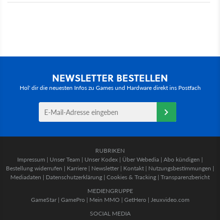
NEWSLETTER BESTELLEN
Hol' dir die neuesten Infos zu Games und Hardware direkt ins Postfach
RUBRIKEN
Impressum
|
Unser Team
|
Unser Kodex
|
Über Webedia
|
Abo kündigen
|
Bestellung widerrufen
|
Karriere
|
Newsletter
|
Kontakt
|
Nutzungsbestimmungen
|
Mediadaten
|
Datenschutzerklärung
|
Cookies & Tracking
|
Transparenzbericht
MEDIENGRUPPE
GameStar
|
GamePro
|
Mein MMO
|
GetHero
|
Jeuxvideo.com
SOCIAL MEDIA