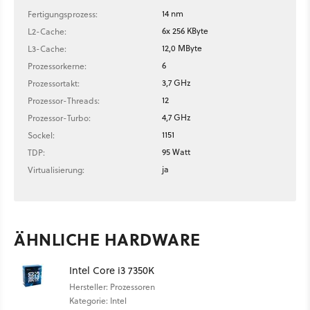
14 nm
Fertigungsprozess:
6x 256 KByte
L2-Cache:
12,0 MByte
L3-Cache:
6
Prozessorkerne:
3,7 GHz
Prozessortakt:
12
Prozessor-Threads:
4,7 GHz
Prozessor-Turbo:
1151
Sockel:
95 Watt
TDP:
ja
Virtualisierung:
ÄHNLICHE HARDWARE
Intel Core i3 7350K
Hersteller: Prozessoren
Kategorie: Intel