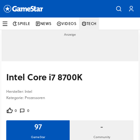
SPIELE
NEWS
VIDEOS
TECH
Intel Core i7 8700K
Hersteller: Intel
Kategorie: Prozessoren
0
0
97
-
GameStar
Community