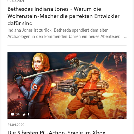
09.03.2021
Bethesdas Indiana Jones - Warum die
Wolfenstein-Macher die perfekten Entwickler
dafür sind
Indiana Jones ist zurück! Bethesda spendiert dem alten
Archäologen in den kommenden Jahren ein neues Abenteuer.
Hinterm Steuer sitzt dabei nicht etwa Crystal Dynamics (Tomb
Raider) oder Naughty Dog (Uncharted- und Last-of-Us-Reihe)
sondern MachineGames, die wir für die aktuelle Wolfenstein-
Serie kennen. Auf den ersten Blick wirkt diese Wahl etwas
seltsam, da die Shooter-Abenteuer von B.J. Blazkowicz nicht
viel mit dem kultigen Schlapphutträger gemein hat. Könnte
man zumindest meinen. Wenn man nämlich genauer
hinschaut, werden Stärken und Gemeinsamkeiten deutlich. In
dieser Kolumne zeige ich euch, dass MachineGames nicht nur
eine sehr gute, sondern vielmehr die aktuell beste Wahl für
Indy ist.
34
1
24.04.2020
Die 5 besten PC-Action-Spiele im Xbox