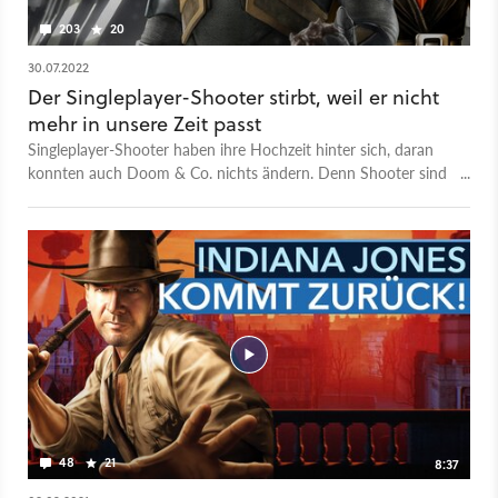
203
20
30.07.2022
Der Singleplayer-Shooter stirbt, weil er nicht
mehr in unsere Zeit passt
Singleplayer-Shooter haben ihre Hochzeit hinter sich, daran
konnten auch Doom & Co. nichts ändern. Denn Shooter sind
nicht mehr zeitgemäß - für Entwickler.
48
21
8:37