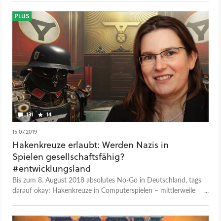
Originalfassung anschauen.
PLUS
131
14
15.07.2019
Hakenkreuze erlaubt: Werden Nazis in
Spielen gesellschaftsfähig?
#entwicklungsland
Bis zum 8. August 2018 absolutes No-Go in Deutschland, tags
darauf okay: Hakenkreuze in Computerspielen – mittlerweile
sogar in Wolfenstein-Shootern. Muss man das eigentlich gut
finden?