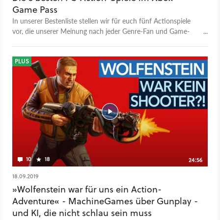
Game Pass
In unserer Bestenliste stellen wir für euch fünf Actionspiele
vor, die unserer Meinung nach jeder Genre-Fan und Game-
Pass-Abonnent gespielt haben sollte.
PLUS
10
18
24:56
18.09.2019
»Wolfenstein war für uns ein Action-
Adventure« - MachineGames über Gunplay -
und KI, die nicht schlau sein muss