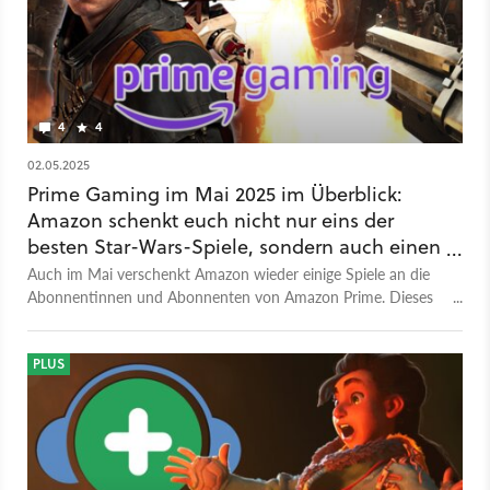
4
4
02.05.2025
Prime Gaming im Mai 2025 im Überblick:
Amazon schenkt euch nicht nur eins der
besten Star-Wars-Spiele, sondern auch einen
grandiosen Story-Shooter
Auch im Mai verschenkt Amazon wieder einige Spiele an die
Abonnentinnen und Abonnenten von Amazon Prime. Dieses
Mal sind es ganze 23 Stück.
PLUS