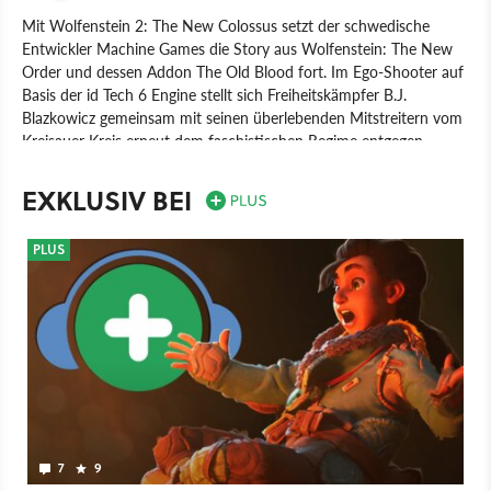
Mit Wolfenstein 2: The New Colossus setzt der schwedische
Entwickler Machine Games die Story aus Wolfenstein: The New
Order und dessen Addon The Old Blood fort. Im Ego-Shooter auf
Basis der id Tech 6 Engine stellt sich Freiheitskämpfer B.J.
Blazkowicz gemeinsam mit seinen überlebenden Mitstreitern vom
Kreisauer Kreis erneut dem faschistischen Regime entgegen -
diesmal aber an verschiedenen Schauplätzen der besetzten USA.
Neben New York, der Wüste von Nevada und New Orleans
EXKLUSIV BEI
erledigt B.J. diesmal sogar auf der Venus hundertschaften von
Regime-Soldaten, Kampf-Mechs und Panzerhunden. Für
PLUS
Blazkowicz ist es der bislang persönlichste Einsatz: Seine Frau
Anya ist Hochschwanger und es steht nicht weniger als die
Zukunft seiner ungeborenen Kinder auf dem Spiel.
Spiel
Nintendo Switch
PC
PlayStation 4
Xbox One
Nintendo
PlayStation
Xbox
Action
7
9