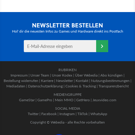
NEWSLETTER BESTELLEN
Hol' dir die neuesten Infos zu Games und Hardware direkt ins Postfach
RUBRIKEN
Impressum
|
Unser Team
|
Unser Kodex
|
Über Webedia
|
Abo kündigen
|
Bestellung widerrufen
|
Karriere
|
Newsletter
|
Kontakt
|
Nutzungsbestimmungen
|
Mediadaten
|
Datenschutzerklärung
|
Cookies & Tracking
|
Transparenzbericht
MEDIENGRUPPE
GameStar
|
GamePro
|
Mein MMO
|
GetHero
|
Jeuxvideo.com
SOCIAL MEDIA
Twitter
|
Facebook
|
Instagram
|
TikTok
|
WhatsApp
Copyright © Webedia - alle Rechte vorbehalten