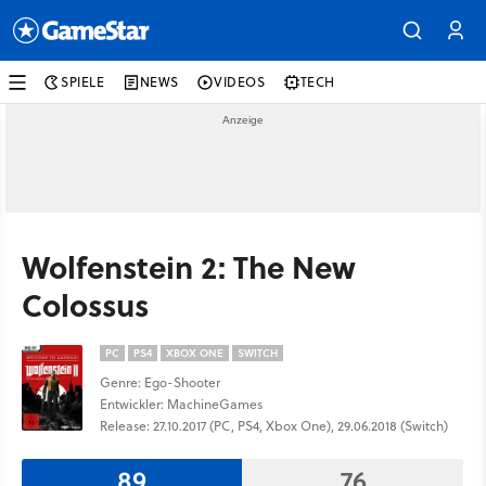
SPIELE
NEWS
VIDEOS
TECH
Wolfenstein 2: The New
Colossus
PC
PS4
XBOX ONE
SWITCH
Genre: Ego-Shooter
Entwickler: MachineGames
Release: 27.10.2017 (PC, PS4, Xbox One), 29.06.2018 (Switch)
89
76