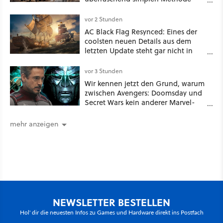
eine tiefe Höhle und hinterließen
Spuren für die Ewigkeit
vor 2 Stunden
AC Black Flag Resynced: Eines der
coolsten neuen Details aus dem
letzten Update steht gar nicht in
den Patch Notes
vor 3 Stunden
Wir kennen jetzt den Grund, warum
zwischen Avengers: Doomsday und
Secret Wars kein anderer Marvel-
Film erscheint
mehr anzeigen
NEWSLETTER BESTELLEN
Hol' dir die neuesten Infos zu Games und Hardware direkt ins Postfach