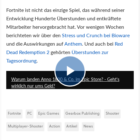
Fortnite ist nicht das einzige Spiel, das während seiner
Entwicklung Hunderte Überstunden und entkräftete
Mitarbeiter hervorgebracht hat. Vor wenigen Wochen
berichteten wir über den
Stress und Crunch bei Bioware
und die Auswirkungen auf
Anthem
. Und auch bei
Red
Dead Redemption 2
gehörten
Überstunden zur
Tagesordnung
.
13:51
Warum landen Anno 1800 & Co. im Epic Store? - Geht's
wirklich nur ums Geld?
Fortnite
PC
Epic Games
Gearbox Publishing
Shooter
Multiplayer-Shooter
Action
Artikel
News