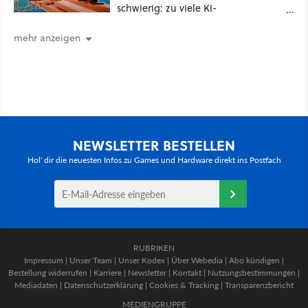
schwierig: zu viele KI-
Rechenzentren
mehr anzeigen
NEWSLETTER BESTELLEN
Hol' dir die neuesten Infos zu Games und Hardware direkt ins Postfach
RUBRIKEN
Impressum
|
Unser Team
|
Unser Kodex
|
Über Webedia
|
Abo kündigen
|
Bestellung widerrufen
|
Karriere
|
Newsletter
|
Kontakt
|
Nutzungsbestimmungen
|
Mediadaten
|
Datenschutzerklärung
|
Cookies & Tracking
|
Transparenzbericht
MEDIENGRUPPE