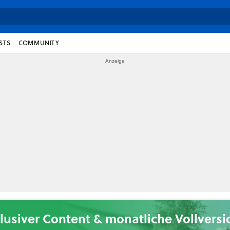
STS
COMMUNITY
lusiver Content & monatliche Vollvers