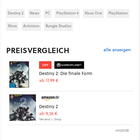
Destiny 2
News
PC
PlayStation 4
Xbox One
PlayStation
Xbox
Activision
Bungie Studios
PREISVERGLEICH
alle anzeigen
TIPP
Destiny 2: Die finale Form
ab 17,99 €
Destiny 2
ab 9,26 €
Versand s. Shop
ANZEIGE