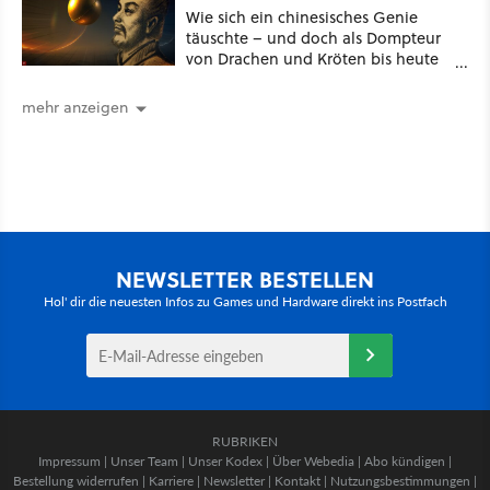
Wie sich ein chinesisches Genie
täuschte – und doch als Dompteur
von Drachen und Kröten bis heute
Recht behält [Best of GameStar]
mehr anzeigen
NEWSLETTER BESTELLEN
Hol' dir die neuesten Infos zu Games und Hardware direkt ins Postfach
RUBRIKEN
Impressum
|
Unser Team
|
Unser Kodex
|
Über Webedia
|
Abo kündigen
|
Bestellung widerrufen
|
Karriere
|
Newsletter
|
Kontakt
|
Nutzungsbestimmungen
|