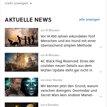
mehr anzeigen
AKTUELLE NEWS
alle anzeigen
vor 37 Minuten
Vor 14.400 Jahren erkundeten fünf
Menschen und ein Hund mit einer
überraschend simplen Methode
eine tiefe Höhle und hinterließen
Spuren für die Ewigkeit
vor 41 Minuten
AC Black Flag Resynced: Eines der
coolsten neuen Details aus dem
letzten Update steht gar nicht in
den Patch Notes
vor einer Stunde
Wir kennen jetzt den Grund, warum
zwischen Avengers: Doomsday und
Secret Wars kein anderer Marvel-
Film erscheint
vor 4 Stunden