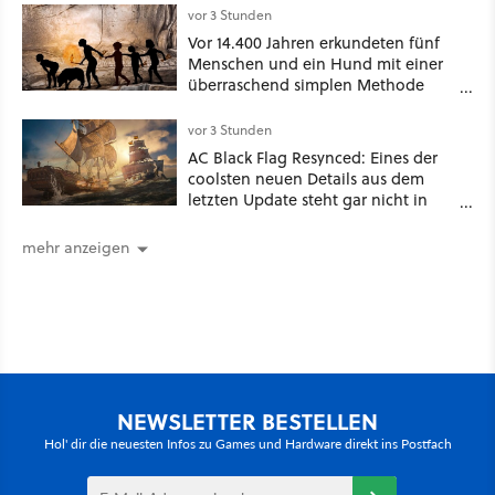
vor 3 Stunden
Vor 14.400 Jahren erkundeten fünf
Menschen und ein Hund mit einer
überraschend simplen Methode
eine tiefe Höhle und hinterließen
Spuren für die Ewigkeit
vor 3 Stunden
AC Black Flag Resynced: Eines der
coolsten neuen Details aus dem
letzten Update steht gar nicht in
den Patch Notes
mehr anzeigen
NEWSLETTER BESTELLEN
Hol' dir die neuesten Infos zu Games und Hardware direkt ins Postfach