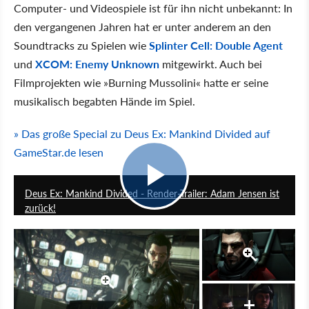
Computer- und Videospiele ist für ihn nicht unbekannt: In
den vergangenen Jahren hat er unter anderem an den
Soundtracks zu Spielen wie
Splinter Cell: Double Agent
und
XCOM: Enemy Unknown
mitgewirkt. Auch bei
Filmprojekten wie »Burning Mussolini« hatte er seine
musikalisch begabten Hände im Spiel.
» Das große Special zu Deus Ex: Mankind Divided auf
GameStar.de lesen
3:25
Deus Ex: Mankind Divided - Render-Trailer: Adam Jensen ist
zurück!