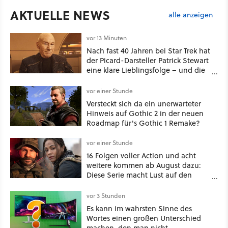
AKTUELLE NEWS
alle anzeigen
vor 13 Minuten
Nach fast 40 Jahren bei Star Trek hat
der Picard-Darsteller Patrick Stewart
eine klare Lieblingsfolge – und die
ist Familiensache
vor einer Stunde
Versteckt sich da ein unerwarteter
Hinweis auf Gothic 2 in der neuen
Roadmap für's Gothic 1 Remake?
vor einer Stunde
16 Folgen voller Action und acht
weitere kommen ab August dazu:
Diese Serie macht Lust auf den
kommenden Call-of-Duty-Film
vor 3 Stunden
Es kann im wahrsten Sinne des
Wortes einen großen Unterschied
machen, den man nicht