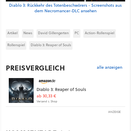
Diablo 3: Rückkehr des Totenbeschwörers - Screenshots aus
dem Necromancer-DLC ansehen
Artikel
News
David Gillengerten
PC
Action-Rollenspiel
Rollenspiel
Diablo 3: Reaper of Souls
PREISVERGLEICH
alle anzeigen
Diablo 3: Reaper of Souls
ab 30,33 €
Versand s. Shop
ANZEIGE