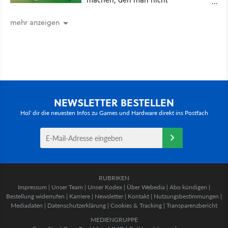
unterschätzen sollte: Mit welchem
Seitenverhältnis seid ihr unterwegs?
mehr anzeigen
NEWSLETTER BESTELLEN
Hol' dir die neuesten Infos zu Games und Hardware direkt ins Postfach
RUBRIKEN
Impressum
|
Unser Team
|
Unser Kodex
|
Über Webedia
|
Abo kündigen
|
Bestellung widerrufen
|
Karriere
|
Newsletter
|
Kontakt
|
Nutzungsbestimmungen
|
Mediadaten
|
Datenschutzerklärung
|
Cookies & Tracking
|
Transparenzbericht
MEDIENGRUPPE