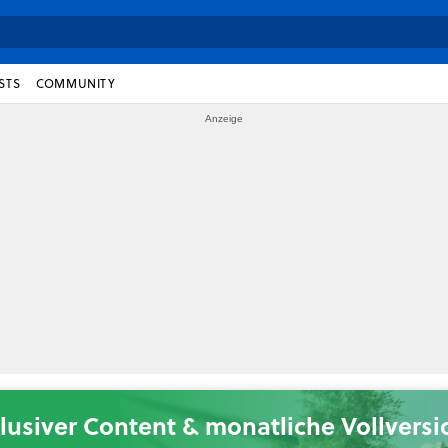
STS
COMMUNITY
lusiver Content & monatliche Vollvers