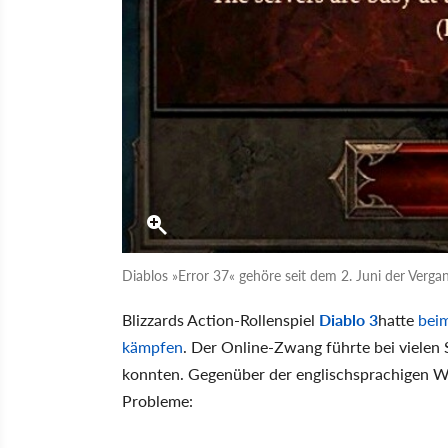
Diablos »Error 37« gehöre seit dem 2. Juni der Verga
Blizzards Action-Rollenspiel
Diablo 3
hatte
beim
kämpfen
. Der Online-Zwang führte bei vielen S
konnten. Gegenüber der englischsprachigen We
Probleme: