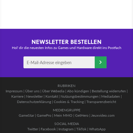
NEWSLETTER BESTELLEN
Hol' dir die neuesten Infos zu Games und Hardware direkt ins Postfach
RUBRIKEN
Impressum
|
Über uns
|
Über Webedia
|
Abo kündigen
|
Bestellung widerrufen
|
Karriere
|
Newsletter
|
Kontakt
|
Nutzungsbestimmungen
|
Mediadaten
|
Datenschutzerklärung
|
Cookies & Tracking
|
Transparenzbericht
MEDIENGRUPPE
GameStar
|
GamePro
|
Mein MMO
|
GetHero
|
Jeuxvideo.com
SOCIAL MEDIA
Twitter
|
Facebook
|
Instagram
|
TikTok
|
WhatsApp