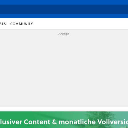
STS
COMMUNITY
lusiver Content & monatliche Vollvers