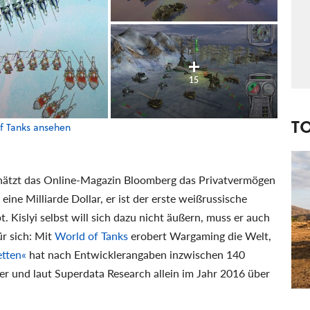
15
T
f Tanks ansehen
chätzt das Online-Magazin Bloomberg das Privatvermögen
f eine Milliarde Dollar, er ist der erste weißrussische
. Kislyi selbst will sich dazu nicht äußern, muss er auch
ür sich: Mit
World of Tanks
erobert Wargaming die Welt,
etten«
hat nach Entwicklerangaben inzwischen 140
eler und laut Superdata Research allein im Jahr 2016 über