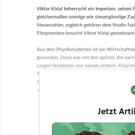
Viktor Kislyi beherrscht ein Imperium, seinen 
gleichermaßen sonnige wie steuergünstige Zyp
Steuerzahler, zugleich gehören dem Studio fas
Filmpremiere besucht Viktor Kislyi gemeinsam 
Aus dem Physikstudenten ist ein Wirtschaftsbo
geworden. Doch wer mit ihm spricht, ihn nach
jungen Studenten von damals erleben. Kislyi bli
Tischplatte zeichnen, während er erzählt, erzählt
ihn das Strategiespiel über reale Wirtschaft g
sein Idol zu treffen.
Jetzt Art