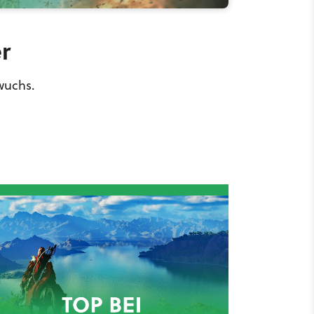
r
wuchs.