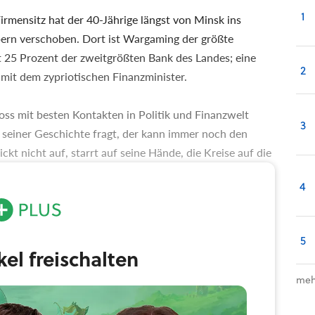
1
Firmensitz hat der 40-Jährige längst von Minsk ins
ern verschoben. Dort ist Wargaming der größte
t 25 Prozent der zweitgrößten Bank des Landes; eine
2
mit dem zypriotischen Finanzminister.
ss mit besten Kontakten in Politik und Finanzwelt
3
 seiner Geschichte fragt, der kann immer noch den
ckt nicht auf, starrt auf seine Hände, die Kreise auf die
, erzählt. Wie sehr ihn Civilization fasziniert, wie viel
4
elehrt hat. Und wie es ihm schließlich doch noch gelang,
5
ikel freischalten
meh