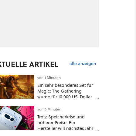
KTUELLE ARTIKEL
alle anzeigen
vor 11 Minuten
Ein sehr besonderes Set für
Magic: The Gathering
wurde für 10.000 US-Dollar
bei Ebay verkauft, jetzt
bekommt es jeder viel
vor 16 Minuten
günstiger
Trotz Speicherkrise und
höherer Preise: Ein
Hersteller will nächstes Jahr
einfach doppelt so viele