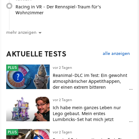
Racing in VR - Der Rennspiel-Traum für's
Wohnzimmer
mehr anzeigen
AKTUELLE TESTS
alle anzeigen
PLUS
vor 2 Tagen
Reanimal-DLC im Test: Ein gewohnt
atmosphärischer Appetithappen,
der einen extrem bitteren
Nachgeschmack hinterlässt
vor 2 Tagen
Ich habe mein ganzes Leben nur
Lego gebaut. Mein erstes
Lumibricks-Set hat mich jetzt
nachhaltig beeindruckt: Game
Stack im Test
PLUS
vor 2 Tagen