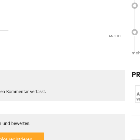
ANZEIGE
meh
P
nen Kommentar verfasst.
 und bewerten.
nlos registrieren