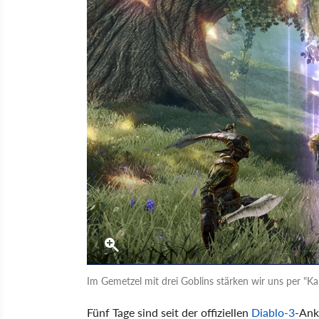
Im Gemetzel mit drei Goblins stärken wir uns per "
Fünf Tage sind seit der offiziellen
Diablo-3
-Ank