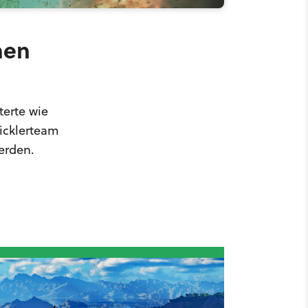
hen
terte wie
icklerteam
werden.