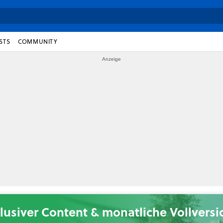
STS
COMMUNITY
lusiver Content & monatliche Vollvers