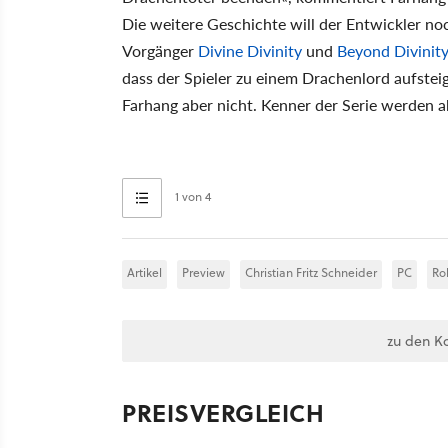
Die weitere Geschichte will der Entwickler no
Vorgänger
Divine Divinity
und
Beyond Divinit
dass der Spieler zu einem Drachenlord aufsteig
Farhang aber nicht. Kenner der Serie werden 
1 von 4
Artikel
Preview
Christian Fritz Schneider
PC
Ro
zu den K
PREISVERGLEICH