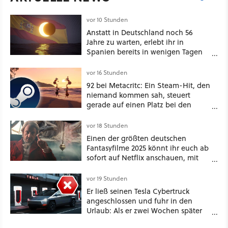
vor 10 Stunden
Anstatt in Deutschland noch 56
Jahre zu warten, erlebt ihr in
Spanien bereits in wenigen Tagen
ein schattiges Sommer-Spektakel
vor 16 Stunden
92 bei Metacritc: Ein Steam-Hit, den
niemand kommen sah, steuert
gerade auf einen Platz bei den
Game Awards zu
vor 18 Stunden
Einen der größten deutschen
Fantasyfilme 2025 könnt ihr euch ab
sofort auf Netflix anschauen, mit
dabei: ein Star aus Der Hobbit
vor 19 Stunden
Er ließ seinen Tesla Cybertruck
angeschlossen und fuhr in den
Urlaub: Als er zwei Wochen später
zurückkam, sprang der Truck nicht