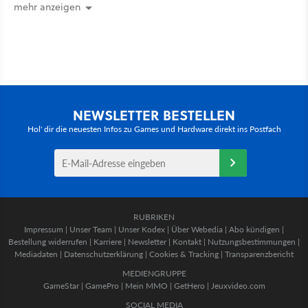
mehr an [Best of GameStar]
mehr anzeigen
NEWSLETTER BESTELLEN
Hol' dir die neuesten Infos zu Games und Hardware direkt ins Postfach
RUBRIKEN
Impressum
|
Unser Team
|
Unser Kodex
|
Über Webedia
|
Abo kündigen
|
Bestellung widerrufen
|
Karriere
|
Newsletter
|
Kontakt
|
Nutzungsbestimmungen
|
Mediadaten
|
Datenschutzerklärung
|
Cookies & Tracking
|
Transparenzbericht
MEDIENGRUPPE
GameStar
|
GamePro
|
Mein MMO
|
GetHero
|
Jeuxvideo.com
SOCIAL MEDIA