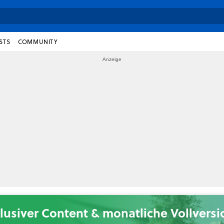
STS
COMMUNITY
lusiver Content & monatliche Vollvers