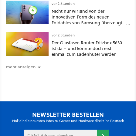
vor 2 Stunden
Nicht nur wir sind von der
innovativen Form des neuen
Foldables von Samsung überzeugt
– das Handy stellt gerade auch
neue Vorbesteller-Rekorde auf
vor 2 Stunden
Der Glasfaser-Router Fritzbox 5630
ist da – und könnte doch erst
einmal zum Ladenhüter werden
mehr anzeigen
NEWSLETTER BESTELLEN
Hol' dir die neuesten Infos zu Games und Hardware direkt ins Postfach