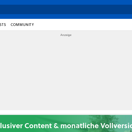
STS
COMMUNITY
lusiver Content & monatliche Vollvers