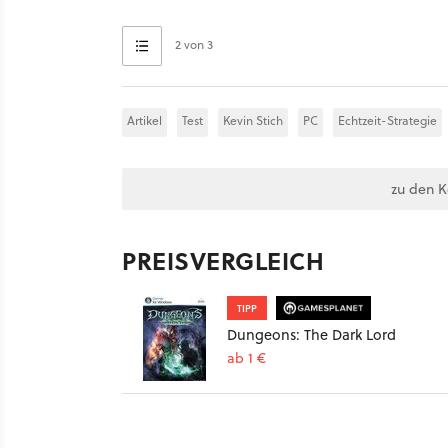
2 von 3
Artikel
Test
Kevin Stich
PC
Echtzeit-Strategie
zu den 
PREISVERGLEICH
TIPP
Dungeons: The Dark Lord
ab 1 €