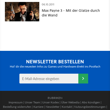
06.10.2011
Max Payne 3 - Mit der Glatze durch
die Wand
NEWSLETTER BESTELLEN
Hol' dir die neuesten Infos zu Games und Hardware direkt ins Postfach
RUBRIKEN
Impressum
|
Unser Team
|
Unser Kodex
|
Über Webedia
|
Abo kündigen
|
Bestellung widerrufen
|
Karriere
|
Newsletter
|
Kontakt
|
Nutzungsbestimmungen
|