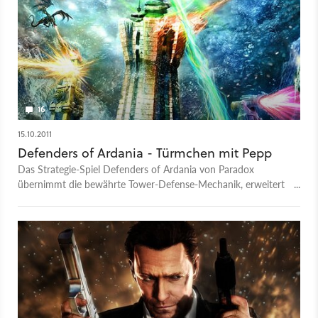
16
15.10.2011
Defenders of Ardania - Türmchen mit Pepp
Das Strategie-Spiel Defenders of Ardania von Paradox
übernimmt die bewährte Tower-Defense-Mechanik, erweitert
sie aber an mehreren Stellen. Dadurch sind wir nicht bloß zum
Verteidigen verdammt, sondern dürfen endlich auch
zurückschlagen!