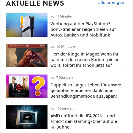
AKTUELLE NEWS
alle anzeigen
vor 11 Minuten
Werbung auf der PlayStation?
Sony-Stellenanzeigen zielen auf
Autos, Banken und Mobilfunk
vor 40 Minuten
Herr der Ringe in Magic: Wenn ihr
bald mit den neuen Karten spielen
wollt, solltet ihr schon jetzt auf
Duolingo Zwergisch pauken
vor 7 Stunden
Doppelt so langes Leben für unsere
geliebten Vierbeiner dank neuer
Behandlungsmethode aus Japan:
Der Blick auf über 1.200
Kommentare zeigt, dass es nicht so
vor 11 Stunden
einfach ist
AMD eröffnet die IFA 2026 – und
schickt den Gaming-Chef auf die
KI-Bühne