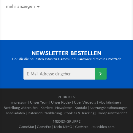
mehr anzeigen
NEWSLETTER BESTELLEN
Hol' dir die neuesten Infos zu Games und Hardware direkt ins Postfach
RUBRIKEN
Impressum
|
Unser Team
|
Unser Kodex
|
Über Webedia
|
Abo kündigen
|
Bestellung widerrufen
|
Karriere
|
Newsletter
|
Kontakt
|
Nutzungsbestimmungen
|
Mediadaten
|
Datenschutzerklärung
|
Cookies & Tracking
|
Transparenzbericht
MEDIENGRUPPE
GameStar
|
GamePro
|
Mein MMO
|
GetHero
|
Jeuxvideo.com