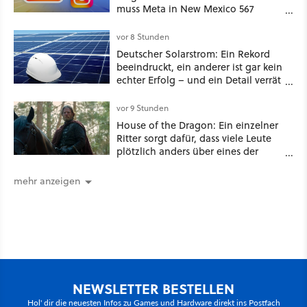
muss Meta in New Mexico 567
Millionen US-Dollar zahlen
vor 8 Stunden
Deutscher Solarstrom: Ein Rekord
beeindruckt, ein anderer ist gar kein
echter Erfolg – und ein Detail verrät
mehr über die Energiewende als
jede Zahl
vor 9 Stunden
House of the Dragon: Ein einzelner
Ritter sorgt dafür, dass viele Leute
plötzlich anders über eines der
umstrittensten Häuser von Game of
Thrones denken
mehr anzeigen
NEWSLETTER BESTELLEN
Hol' dir die neuesten Infos zu Games und Hardware direkt ins Postfach