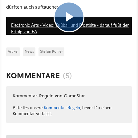
dürften auch auftauchen.
9:15
Electronic Arts - Video: Fußball und Frostbite - darauf fußt der
Erfolg von EA
Artikel
News
Stefan Köhler
KOMMENTARE
(5)
Kommentar-Regeln von GameStar
Bitte lies unsere
Kommentar-Regeln
, bevor Du einen
Kommentar verfasst.