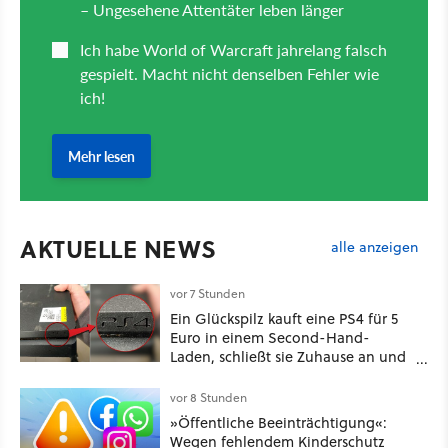
AKTUELLE NEWS
alle anzeigen
vor 7 Stunden
Ein Glückspilz kauft eine PS4 für 5
Euro in einem Second-Hand-
Laden, schließt sie Zuhause an und
schon hat er seine erste
funktionierende PlayStation [Best of
vor 8 Stunden
GameStar]
»Öffentliche Beeinträchtigung«:
Wegen fehlendem Kinderschutz