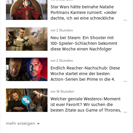
Star Wars hätte beinahe Natalie
Portmans Karriere ruiniert: »Jeder
dachte, ich sei eine schreckliche
Schauspielerin«
vor 2 Stunden
Neu bei Steam: Ein Shooter mit
100-Spieler-Schlachten bekommt
diese Woche einen Nachfolger
vor 2 Stunden
Endlich Reacher-Nachschub: Diese
Woche startet eine der besten
Action-Serien bei Prime in die 4.
Staffel - unsere Streaming-Tipps
vor 16 Stunden
Welcher geniale Westeros-Moment
ist euer Favorit? Wir suchen die
besten Zitate aus Game of Thrones,
House of the Dragon und Knight of
the Seven Kingdoms
mehr anzeigen