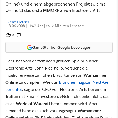
Online) und einem abgebrochenen Projekt (Ultima
Online 2) das erste MMORPG von Electronic Arts.
Rene Heuser
18.06.2008 | 11:47 Uhr | ca. 2 Minuten Lesezeit
0
11
GameStar bei Google bevorzugen
Der Chef vom derzeit noch größten Spielpublisher
Electronic Arts, John Riccitiello, versucht die
möglicherweise zu hohen Erwartungen an
Warhammer
Online
zu dämpfen. Wie das
Branchenmagazin Next-Gen
berichtet
, sagte der CEO von Electronic Arts bei einem
Treffen mit Finanzinvestoren: »Nein, ich denke nicht, das
es an
World of Warcraft
herankommen wird. Aber
niemand habe das auch vorausgesagt.«
Warhammer
Online
sei aber für EA ein wichtiger Titel, um einen Fuss in