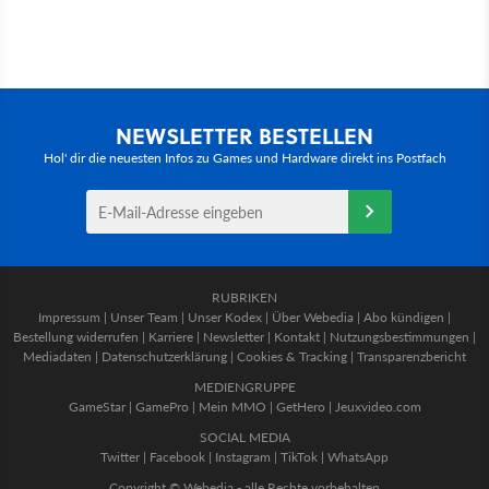
NEWSLETTER BESTELLEN
Hol' dir die neuesten Infos zu Games und Hardware direkt ins Postfach
RUBRIKEN
Impressum
|
Unser Team
|
Unser Kodex
|
Über Webedia
|
Abo kündigen
|
Bestellung widerrufen
|
Karriere
|
Newsletter
|
Kontakt
|
Nutzungsbestimmungen
|
Mediadaten
|
Datenschutzerklärung
|
Cookies & Tracking
|
Transparenzbericht
MEDIENGRUPPE
GameStar
|
GamePro
|
Mein MMO
|
GetHero
|
Jeuxvideo.com
SOCIAL MEDIA
Twitter
|
Facebook
|
Instagram
|
TikTok
|
WhatsApp
Copyright © Webedia - alle Rechte vorbehalten