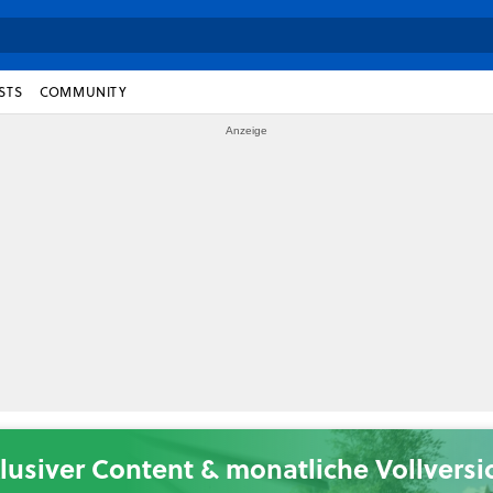
STS
COMMUNITY
lusiver Content & monatliche Vollvers