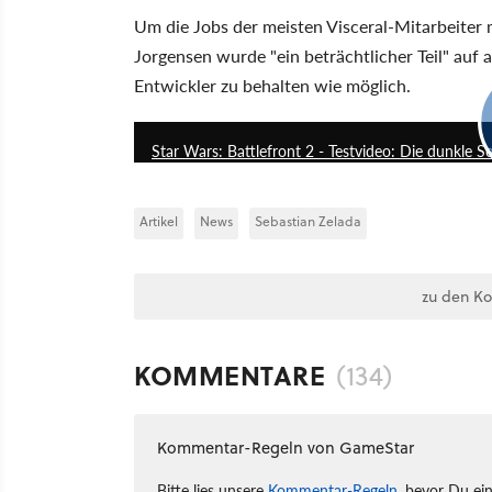
Um die Jobs der meisten Visceral-Mitarbeiter
Jorgensen wurde "ein beträchtlicher Teil" auf 
Entwickler zu behalten wie möglich.
Star Wars: Battlefront 2 - Testvideo: Die dunkle Sei
Artikel
News
Sebastian Zelada
zu den K
KOMMENTARE
(134)
Kommentar-Regeln von GameStar
Bitte lies unsere
Kommentar-Regeln
, bevor Du ei