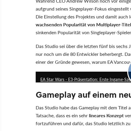
Während CEO Andrew Wilson noch vor einiger 
aufgrund seines Singeplayer-Fokus eingestellt
Die Einstellung des Projektes und damit auch l
wachsenden Popularität von Multiplayer-Tite
sinkenden Popularität von Singleplayer-Spiele
Das Studio sei über die letzten fünf bis sechs 
nur noch um die 80 Entwickler beherbergt. Da
einer der Gründe gewesen, warum EA Vancouve
EA Star Wars - E3-Präsentation: Erste Ingame-Sze
Gameplay auf einem neu
Das Studio habe das Gameplay mit dem Titel a
Tatsache, dass es ein sehr
lineares Konzept
ver
fortzuführen und dafür, das Studio letztlich zu