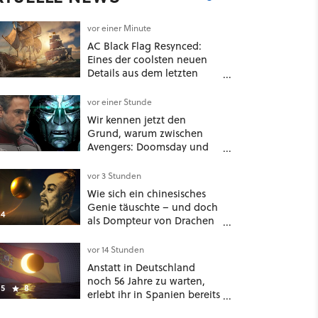
vor einer Minute
AC Black Flag Resynced:
Eines der coolsten neuen
Details aus dem letzten
Update steht gar nicht in
den Patch Notes
vor einer Stunde
Wir kennen jetzt den
Grund, warum zwischen
Avengers: Doomsday und
Secret Wars kein anderer
Marvel-Film erscheint
vor 3 Stunden
Wie sich ein chinesisches
Genie täuschte – und doch
4
als Dompteur von Drachen
und Kröten bis heute Recht
behält [Best of GameStar]
vor 14 Stunden
Anstatt in Deutschland
noch 56 Jahre zu warten,
5
8
erlebt ihr in Spanien bereits
in wenigen Tagen ein