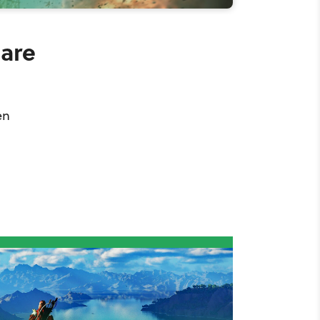
eare
en