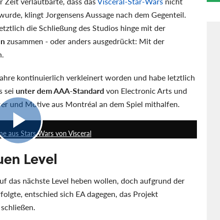
Zeit verlautbarte, dass das
Visceral-Star-Wars
nicht
 wurde, klingt Jorgensens Aussage nach dem Gegenteil.
etztlich die Schließung des Studios hinge mit der
ln
zusammen - oder anders ausgedrückt: Mit der
n.
Jahre kontinuierlich verkleinert worden und habe letztlich
s sei
unter dem AAA-Standard
von Electronic Arts und
r und Motive aus Montréal an dem Spiel mithalfen.
3:25
ne aus Stars Wars von Visceral
en Level
uf das nächste Level heben wollen, doch aufgrund der
folgte, entschied sich EA dagegen, das Projekt
 schließen.