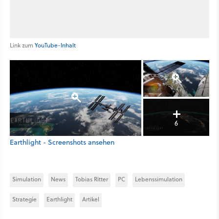
Link zum
YouTube-Inhalt
6
Earthlight - Screenshots ansehen
Simulation
News
Tobias Ritter
PC
Lebenssimulation
Strategie
Earthlight
Artikel