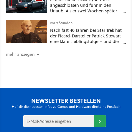
angeschlossen und fuhr in den
Urlaub: Als er zwei Wochen später
zurückkam, sprang der Truck nicht
mehr an [Best of GameStar]
vor 9 Stunden
Nach fast 40 Jahren bei Star Trek hat
der Picard-Darsteller Patrick Stewart
eine klare Lieblingsfolge – und die
ist Familiensache
mehr anzeigen
NEWSLETTER BESTELLEN
Hol' dir die neuesten Infos zu Games und Hardware direkt ins Postfach