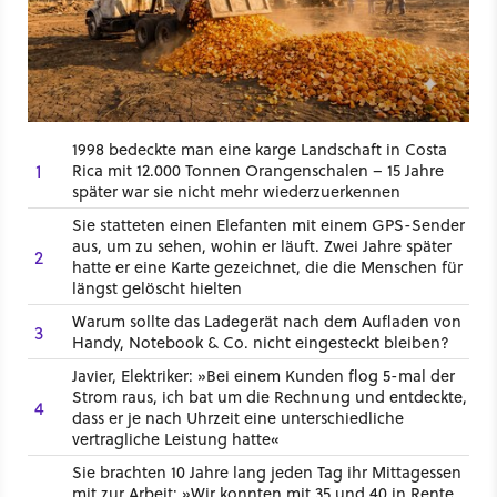
1998 bedeckte man eine karge Landschaft in Costa
1
Rica mit 12.000 Tonnen Orangenschalen – 15 Jahre
später war sie nicht mehr wiederzuerkennen
Sie statteten einen Elefanten mit einem GPS-Sender
aus, um zu sehen, wohin er läuft. Zwei Jahre später
2
hatte er eine Karte gezeichnet, die die Menschen für
längst gelöscht hielten
Warum sollte das Ladegerät nach dem Aufladen von
3
Handy, Notebook & Co. nicht eingesteckt bleiben?
Javier, Elektriker: »Bei einem Kunden flog 5-mal der
Strom raus, ich bat um die Rechnung und entdeckte,
4
dass er je nach Uhrzeit eine unterschiedliche
vertragliche Leistung hatte«
Sie brachten 10 Jahre lang jeden Tag ihr Mittagessen
mit zur Arbeit: »Wir konnten mit 35 und 40 in Rente