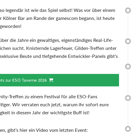
so legendär ist wie das Spiel selbst! Was vor über einem
ner Kölner Bar am Rande der gamescom begann, ist heute
 geworden!
r die Jahre ein gewaltiges, eigenständiges Real-Life-
ichen sucht. Knisternde Lagerfeuer, Gilden-Treffen unter
xklusive Beute und tiefgehende Entwickler-Panels gibt’s
kets zur ESO Taverne 2026
ty-Treffen zu einem Festival für alle ESO-Fans
iger. Wir verraten euch jetzt, warum ihr sofort eure
eit in diesem Jahr der wichtigste Buff ist!
n, gibt’s hier ein Video vom letzten Event: