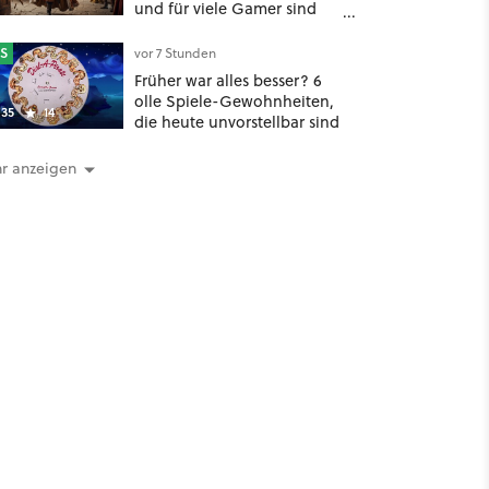
und für viele Gamer sind
das geniale Neuigkeiten!
S
vor 7 Stunden
Früher war alles besser? 6
olle Spiele-Gewohnheiten,
35
14
die heute unvorstellbar sind
r anzeigen