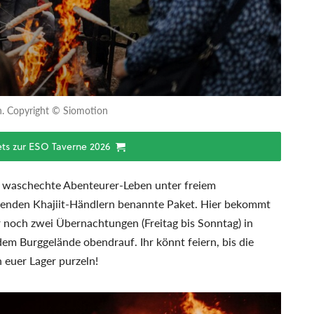
en. Copyright © Siomotion
kets zur ESO Taverne 2026
as waschechte Abenteurer-Leben unter freiem
hrenden Khajiit-Händlern benannte Paket. Hier bekommt
r noch zwei Übernachtungen (Freitag bis Sonntag) in
dem Burggelände obendrauf. Ihr könnt feiern, bis die
n euer Lager purzeln!