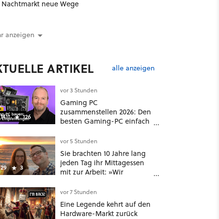
Nachtmarkt neue Wege
r anzeigen
KTUELLE ARTIKEL
alle anzeigen
vor 3 Stunden
Gaming PC
zusammenstellen 2026: Den
1411
126
besten Gaming-PC einfach
selbst bauen
vor 5 Stunden
Sie brachten 10 Jahre lang
jeden Tag ihr Mittagessen
29
3
mit zur Arbeit: »Wir
konnten mit 35 und 40 in
Rente gehen« – auch dank
vor 7 Stunden
Gamification [Best of
Eine Legende kehrt auf den
GameStar]
Hardware-Markt zurück