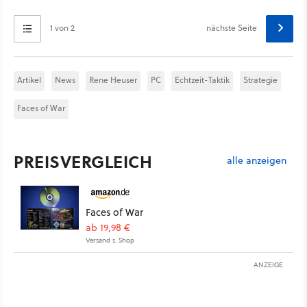
1 von 2
nächste Seite
Artikel
News
Rene Heuser
PC
Echtzeit-Taktik
Strategie
Faces of War
PREISVERGLEICH
alle anzeigen
Faces of War
ab 19,98 €
Versand s. Shop
ANZEIGE