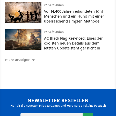
vor 3 Stunden
Vor 14.400 Jahren erkundeten fünf
Menschen und ein Hund mit einer
überraschend simplen Methode
eine tiefe Höhle und hinterließen
Spuren für die Ewigkeit
vor 3 Stunden
AC Black Flag Resynced: Eines der
coolsten neuen Details aus dem
letzten Update steht gar nicht in
den Patch Notes
mehr anzeigen
NEWSLETTER BESTELLEN
Hol' dir die neuesten Infos zu Games und Hardware direkt ins Postfach